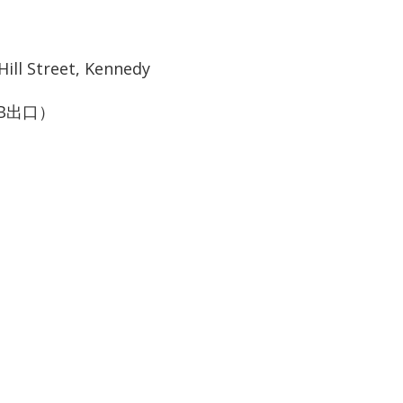
ill Street, Kennedy
B出口）