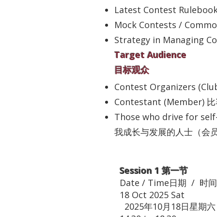
Latest Contest Rul
Mock Contests / Com
Strategy in Managin
Target Audience
目标观众
Contest Organizers (
Contestant (Membe
Those who drive for s
我成长与发展的人士（会
Session 1 第一节
Date / Time日期 / 时间
18 Oct 2025 Sat
2025年10月18日星期六