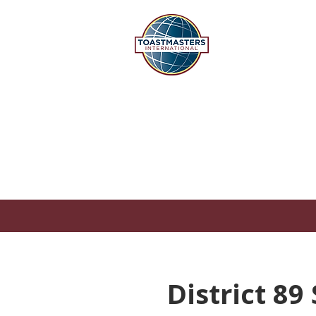
DISTR
Hong Kong, M
A
District 8