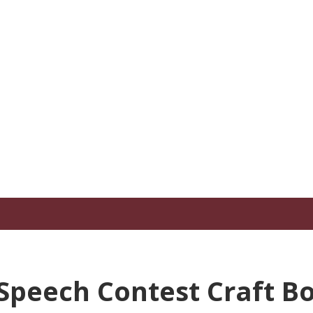
ICT 89 TOASTMASTERS
acau, Fujian, Hainan and part of Guangdong,
bout
Hall of Fame
News
Events
Reso
9 Speech Contest Craft 