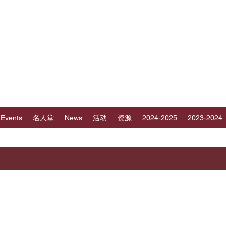
讲会89大区
建，海南和中国广东部分地区
t Events
名人堂
News
活动
资源
2024-2025
2023-2024