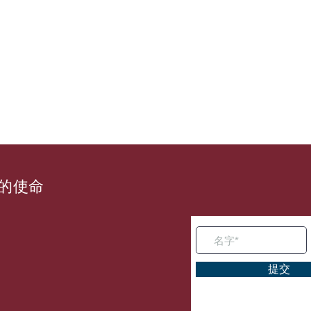
al的使命
提交
。